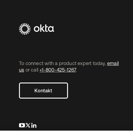
To connect with a product expert today,
email
us
or call
+1-800-425-1267
.
Kontakt
wird in einer neuen Registerkarte geöffnet
wird in einer neuen Registerkarte geöffnet
wird in einer neuen Registerkarte geöffnet