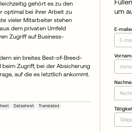
Fülle
leichzeitig gehört es zu den
um au
 optimal bei ihrer Arbeit zu
e vieler Mitarbeiter stehen
n aus dem privaten Umfeld
E-maila
en Zugriff auf Business-
Vornam
ern ein breites Best-of-Breed-
eim Zugriff, bei der Absicherung
ge, auf die es letztlich ankommt.
Nachn
heet
Datasheet
Translated
Tätigkei