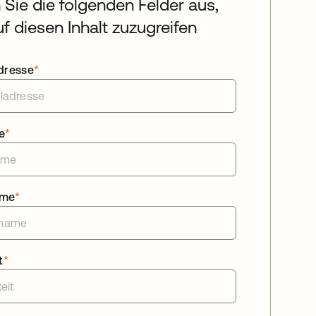
n Sie die folgenden Felder aus,
f diesen Inhalt zuzugreifen
dresse
*
e
*
ame
*
t
*