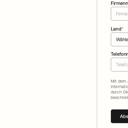
Firmen
Land
*
Telefo
Mit dem 
internat
durch Ok
beschrie
Ab