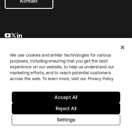
Kontakt
wird in einer neuen Registerkarte geöffnet
wird in einer neuen Registerkarte geöffnet
wird in einer neuen Registerkarte geöffnet
We use cookies and similar technologies for various
purposes, including ensuring that you get the best
experience on our website, to help us understand our
marketing efforts, and to reach potential customers
across the web. To learn more, visit our
Privacy Policy
Recht
Datenschutzrichtlinie
Nutzungsbedingungen
Sicherheit
Sitemap
Cookie-Einstellungen
Ihre Datenschutzoptionen
Accept All
Reject All
Settings
Copyright © 2026 Okta. Alle Rechte vorbehalten.