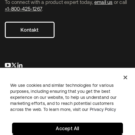
To connect with a product expert today,
email us
or call
+1-800-425-1267
.
Kontakt
wird in einer neuen Registerkarte geöffnet
wird in einer neuen Registerkarte geöffnet
wird in einer neuen Registerkarte geöffnet
We use cookies and similar technologies for various
purposes, including ensuring that you get the best
experience on our website, to help us understand our
marketing efforts, and to reach potential customers
across the web. To learn more, visit our
Privacy Policy
Recht
Datenschutzrichtlinie
Nutzungsbedingungen
Sicherheit
Sitemap
Cookie-Einstellungen
Ihre Datenschutzoptionen
Accept All