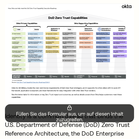
Füllen Sie das Formular aus, um auf diesen Inhalt
Identity is a common thread that binds the
zuzugreifen.
U.S. Department of Defense (DoD) Zero Trust
Reference Architecture, the DoD Enterprise