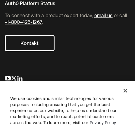
Auth0 Platform Status
To connect with a product expert today,
email us
or call
+1-800-425-1267
.
Kontakt
wird in einer neuen Registerkarte geöffnet
wird in einer neuen Registerkarte geöffnet
wird in einer neuen Registerkarte geöffnet
We use cookies and similar technologies for various
purposes, including ensuring that you get the best
experience on our website, to help us understand our
marketing efforts, and to reach potential customers
across the web. To learn more, visit our
Privacy Policy
Recht
Datenschutzrichtlinie
Nutzungsbedingungen
Sicherheit
Sitemap
Cookie-Einstellungen
Ihre Datenschutzoptionen