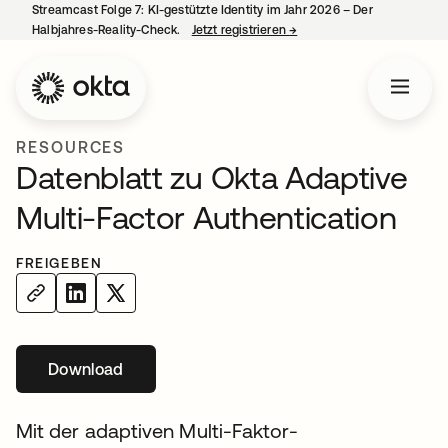
Streamcast Folge 7: KI-gestützte Identity im Jahr 2026 – Der
Halbjahres-Reality-Check.
Jetzt registrieren
→
wird in einer neuen Regist
RESOURCES
Datenblatt zu Okta Adaptive
Multi-Factor Authentication
FREIGEBEN
Download
wird in einer neuen Registerkarte geöffnet
Mit der adaptiven Multi-Faktor-