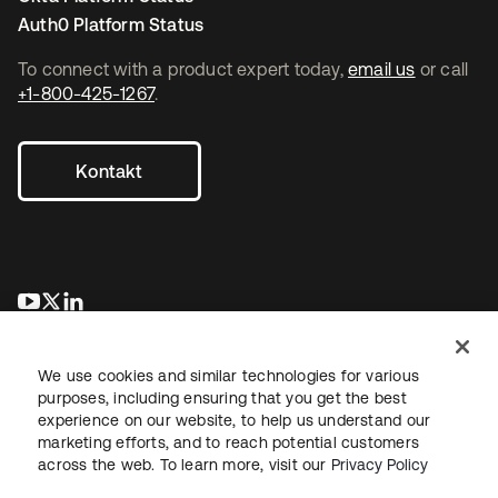
Auth0 Platform Status
To connect with a product expert today,
email us
or call
+1-800-425-1267
.
Kontakt
wird in einer neuen Registerkarte geöffnet
wird in einer neuen Registerkarte geöffnet
wird in einer neuen Registerkarte geöffnet
We use cookies and similar technologies for various
purposes, including ensuring that you get the best
experience on our website, to help us understand our
marketing efforts, and to reach potential customers
across the web. To learn more, visit our
Privacy Policy
Recht
Datenschutzrichtlinie
Nutzungsbedingungen
Sicherheit
Sitemap
Cookie-Einstellungen
Ihre Datenschutzoptionen