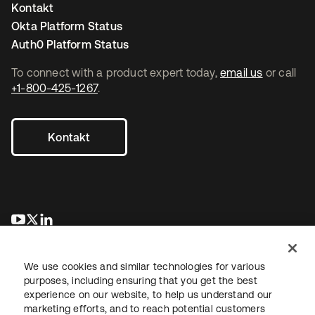
Kontakt
Okta Platform Status
Auth0 Platform Status
To connect with a product expert today,
email us
or call
+1-800-425-1267
.
Kontakt
wird in einer neuen Registerkarte geöffnet
wird in einer neuen Registerkarte geöffnet
wird in einer neuen Registerkarte geöffnet
We use cookies and similar technologies for various
purposes, including ensuring that you get the best
experience on our website, to help us understand our
marketing efforts, and to reach potential customers