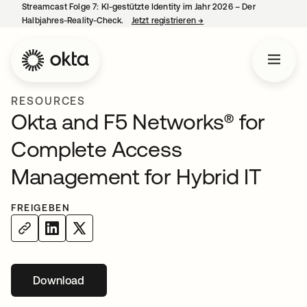
Streamcast Folge 7: KI-gestützte Identity im Jahr 2026 – Der
Halbjahres-Reality-Check.
Jetzt registrieren
→
wird in einer neuen Regist
RESOURCES
Okta and F5 Networks® for
Complete Access
Management for Hybrid IT
FREIGEBEN
Download
wird in einer neuen Registerkarte geöffnet