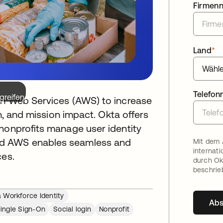
Firmen
Land
*
Telefo
greifen.
on Web Services (AWS) to increase
on, and mission impact. Okta offers
 nonprofits manage user identity
nd AWS enables seamless and
Mit dem 
internat
ces.
durch Ok
beschrie
 Workforce Identity
Ab
ingle Sign-On
Social login
Nonprofit