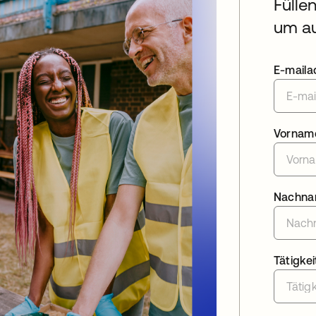
Fülle
um au
E-maila
Vornam
Nachn
Tätigkei