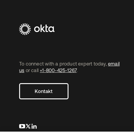
To connect with a product expert today,
email
us
or call
+1-800-425-1267
.
Kontakt
wird in einer neuen Registerkarte geöffnet
wird in einer neuen Registerkarte geöffnet
wird in einer neuen Registerkarte geöffnet