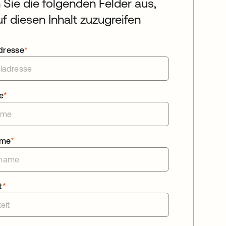
n Sie die folgenden Felder aus,
f diesen Inhalt zuzugreifen
dresse
*
e
*
ame
*
t
*