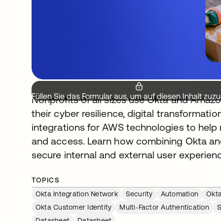
Füllen Sie das Formular aus, um auf diesen Inhalt zuzu
Nonprofits of all sizes use Okta and Amaz
their cyber resilience, digital transformati
integrations for AWS technologies to help
and access. Learn how combining Okta a
secure internal and external user experien
TOPICS
Okta Integration Network
Security
Automation
Okta
Okta Customer Identity
Multi-Factor Authentication
S
Datasheet
Datasheet