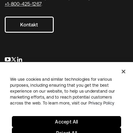
+1-800-425-1267
.
Kontakt
wird in einer neuen Registerkarte geöffnet
wird in einer neuen Registerkarte geöffnet
wird in einer neuen Registerkarte geöffnet
We use cookies and similar technologies for various
purposes, including ensuring that you get the best
experience on our website, to help us understand our
marketing efforts, and to reach potential customers
across the web. To learn more, visit our
Privacy Policy
Recht
Datenschutzrichtlinie
Nutzungsbedingungen
Sicherheit
Sitemap
Cookie-Einstellungen
Ihre Datenschutzoptionen
Accept All