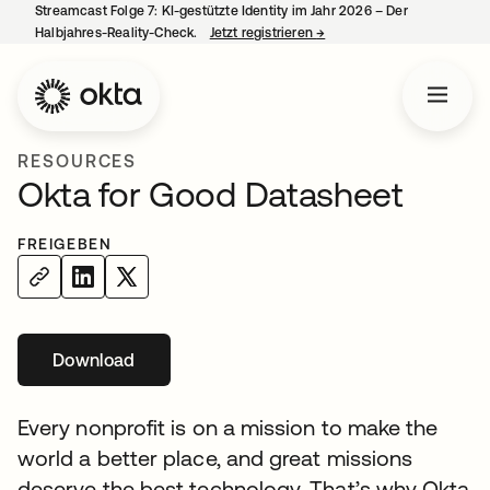
Streamcast Folge 7: KI-gestützte Identity im Jahr 2026 – Der
Halbjahres-Reality-Check.
Jetzt registrieren
→
wird in einer neuen Regist
RESOURCES
Okta for Good Datasheet
FREIGEBEN
Download
wird in einer neuen Registerkarte geöffnet
Every nonprofit is on a mission to make the
world a better place, and great missions
deserve the best technology. That’s why Okta