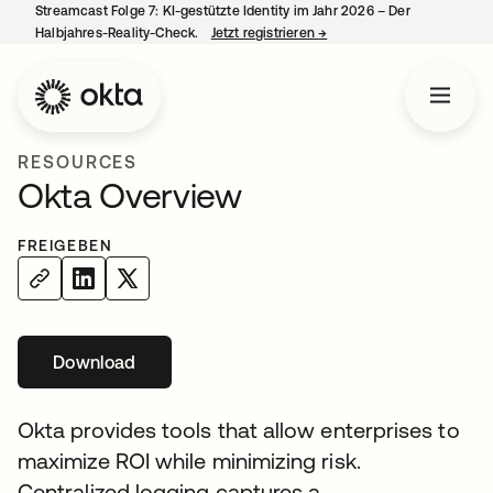
Streamcast Folge 7: KI-gestützte Identity im Jahr 2026 – Der
Halbjahres-Reality-Check.
Jetzt registrieren
→
wird in einer neuen Regist
RESOURCES
Okta Overview
FREIGEBEN
Download
wird in einer neuen Registerkarte geöffnet
Okta provides tools that allow enterprises to
maximize ROI while minimizing risk.
Centralized logging captures a