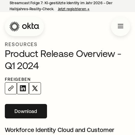
Streamcast Folge 7: KI-gestützte Identity im Jahr 2026 – Der
Halbjahres-Reality-Check.
Jetzt registrieren
→
wird in einer neuen Regist
RESOURCES
Product Release Overview -
Q1 2024
FREIGEBEN
Download
wird in einer neuen Registerkarte geöffnet
Workforce Identity Cloud and Customer