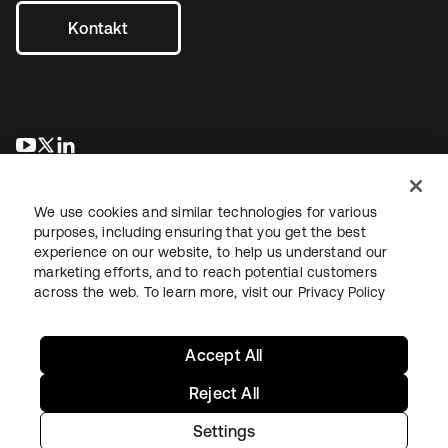
Kontakt
wird in einer neuen Registerkarte geöffnet
wird in einer neuen Registerkarte geöffnet
wird in einer neuen Registerkarte geöffnet
We use cookies and similar technologies for various
purposes, including ensuring that you get the best
experience on our website, to help us understand our
marketing efforts, and to reach potential customers
across the web. To learn more, visit our
Privacy Policy
Recht
Datenschutzrichtlinie
Nutzungsbedingungen
Sicherheit
Sitemap
Cookie-Einstellungen
Ihre Datenschutzoptionen
Accept All
Reject All
Settings
Copyright © 2026 Okta. Alle Rechte vorbehalten.