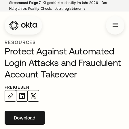
Streamcast Folge 7: KI-gestützte Identity im Jahr 2026 – Der
Halbjahres-Reality-Check.
Jetzt registrieren
→
wird in einer neuen Regist
RESOURCES
Protect Against Automated
Login Attacks and Fraudulent
Account Takeover
FREIGEBEN
Download
wird in einer neuen Registerkarte geöffnet