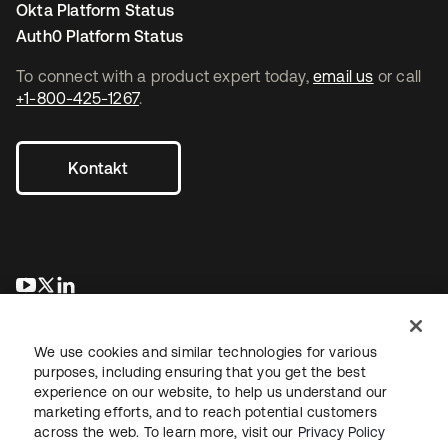
Okta Platform Status
Auth0 Platform Status
To connect with a product expert today,
email us
or call
+1-800-425-1267
.
Kontakt
wird in einer neuen Registerkarte geöffnet
wird in einer neuen Registerkarte geöffnet
wird in einer neuen Registerkarte geöffnet
We use cookies and similar technologies for various
purposes, including ensuring that you get the best
experience on our website, to help us understand our
marketing efforts, and to reach potential customers
across the web. To learn more, visit our
Privacy Policy
Recht
Datenschutzrichtlinie
Nutzungsbedingungen
Sicherheit