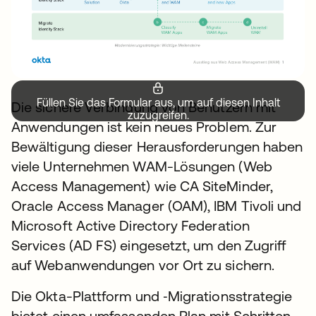
Füllen Sie das Formular aus, um auf diesen Inhalt
Die sichere Verbindung von Benutzern mit
zuzugreifen.
Anwendungen ist kein neues Problem. Zur
Bewältigung dieser Herausforderungen haben
viele Unternehmen WAM-Lösungen (Web
Access Management) wie CA SiteMinder,
Oracle Access Manager (OAM), IBM Tivoli und
Microsoft Active Directory Federation
Services (AD FS) eingesetzt, um den Zugriff
auf Webanwendungen vor Ort zu sichern.
Die Okta-Plattform und ‑Migrationsstrategie
bietet einen umfassenden Plan mit Schritten