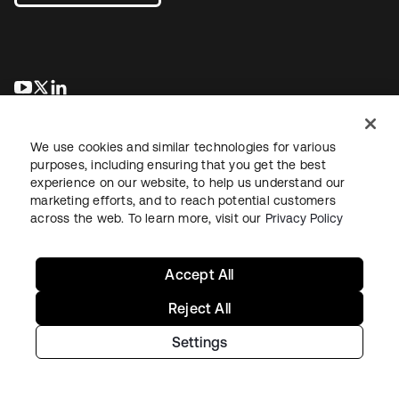
wird in einer neuen Registerkarte geöffnet
wird in einer neuen Registerkarte geöffnet
wird in einer neuen Registerkarte geöffnet
We use cookies and similar technologies for various
purposes, including ensuring that you get the best
experience on our website, to help us understand our
marketing efforts, and to reach potential customers
across the web. To learn more, visit our
Privacy Policy
Recht
Datenschutzrichtlinie
Nutzungsbedingungen
Sicherheit
Sitemap
Cookie-Einstellungen
Ihre Datenschutzoptionen
Accept All
Reject All
Settings
Copyright © 2026 Okta. Alle Rechte vorbehalten.