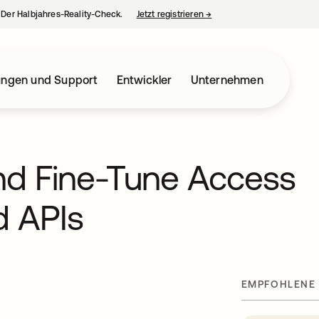
– Der Halbjahres-Reality-Check.
Jetzt registrieren
→
wird in einer neuen Regist
ungen und Support
Entwickler
Unternehmen
and Fine-Tune Access
d APIs
t
EMPFOHLENE