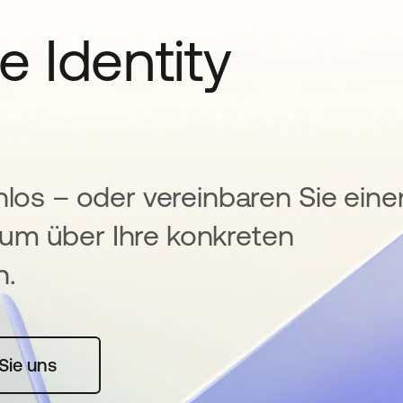
e Identity
nlos – oder vereinbaren Sie eine
um über Ihre konkreten
n.
rte geöffnet
Sie uns