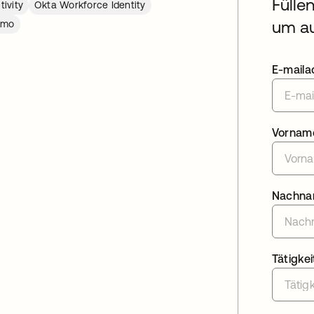
Fülle
ivity
Okta Workforce Identity
um au
emo
E-maila
Vornam
Nachn
Tätigkei