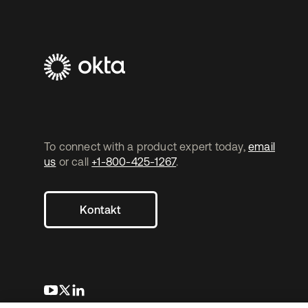
To connect with a product expert today,
email
us
or call
+1-800-425-1267
.
Kontakt
wird in einer neuen Registerkarte geöffnet
wird in einer neuen Registerkarte geöffnet
wird in einer neuen Registerkarte geöffnet