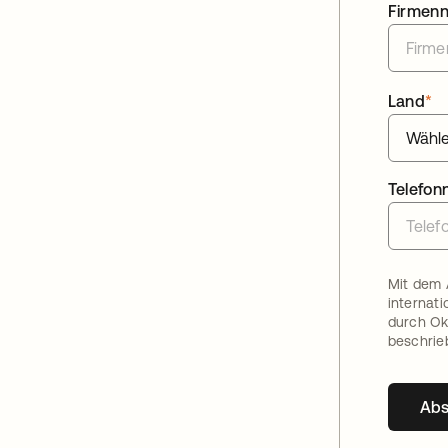
Firmen
Land
*
Telefo
Mit dem 
internat
durch Ok
beschrie
Ab