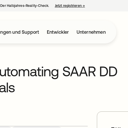
– Der Halbjahres-Reality-Check.
Jetzt registrieren
→
wird in einer neuen Regist
ungen und Support
Entwickler
Unternehmen
Automating SAAR DD
als