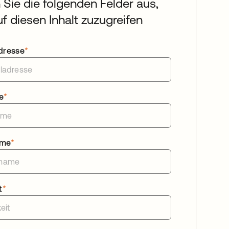
n Sie die folgenden Felder aus,
f diesen Inhalt zuzugreifen
dresse
*
e
*
ame
*
t
*