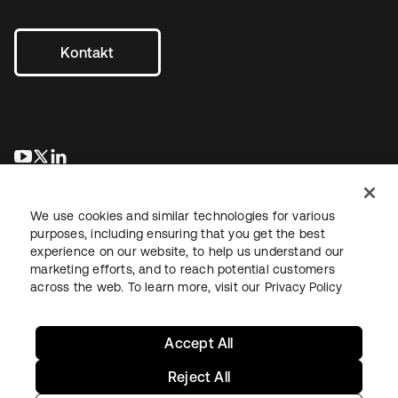
Kontakt
wird in einer neuen Registerkarte geöffnet
wird in einer neuen Registerkarte geöffnet
wird in einer neuen Registerkarte geöffnet
We use cookies and similar technologies for various
purposes, including ensuring that you get the best
experience on our website, to help us understand our
marketing efforts, and to reach potential customers
across the web. To learn more, visit our
Privacy Policy
Recht
Datenschutzrichtlinie
Nutzungsbedingungen
Sicherheit
Sitemap
Cookie-Einstellungen
Ihre Datenschutzoptionen
Accept All
Reject All