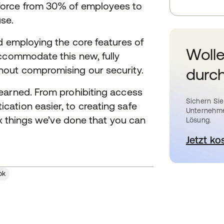
force from 30% of employees to
use.
d employing the core features of
Wolle
accommodate this new, fully
hout compromising our security.
durch
earned. From prohibiting access
Sichern Sie
ation easier, to creating safe
Unternehme
ix things we’ve done that you can
Lösung.
Jetzt ko
ok