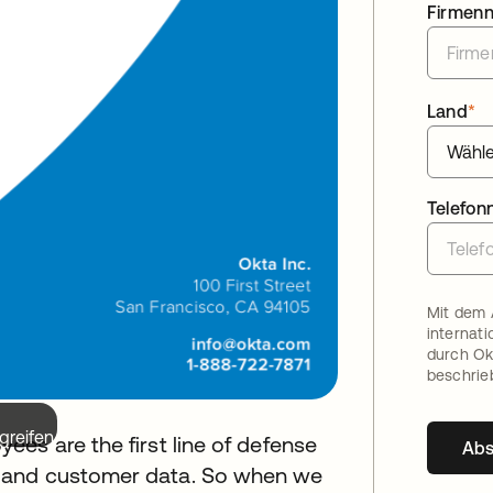
Firmen
Land
*
Telefo
Mit dem 
internat
durch Ok
beschrie
greifen.
es are the first line of defense
Ab
 and customer data. So when we