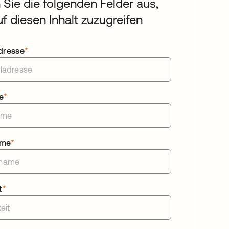
n Sie die folgenden Felder aus,
f diesen Inhalt zuzugreifen
dresse
*
e
*
ame
*
t
*