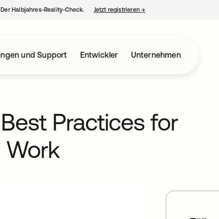
– Der Halbjahres-Reality-Check.
Jetzt registrieren
→
wird in einer neuen Regist
ungen und Support
Entwickler
Unternehmen
Best Practices for
e Work