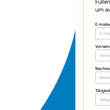
Fülle
um au
E-maila
Vornam
Nachn
Tätigkei