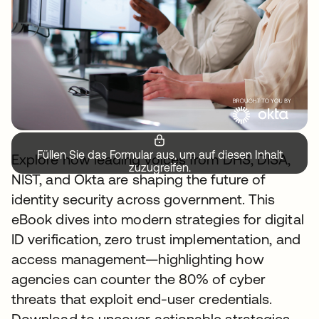
Füllen Sie das Formular aus, um auf diesen Inhalt
Explore how leading voices from DHS, DISA,
zuzugreifen.
NIST, and Okta are shaping the future of
identity security across government. This
eBook dives into modern strategies for digital
ID verification, zero trust implementation, and
access management—highlighting how
agencies can counter the 80% of cyber
threats that exploit end-user credentials.
Download to uncover actionable strategies