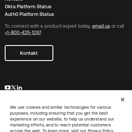
Okta Platform Status
Auth0 Platform Status
To connect with a product expert today,
email us
or call
+1-800-425-1267
.
Kontakt
wird in einer neuen Registerkarte geöffnet
wird in einer neuen Registerkarte geöffnet
wird in einer neuen Registerkarte geöffnet
We use cookies and similar technologies for various
purposes, including ensuring that you get the best
experience on our website, to help us understand our
marketing efforts, and to reach potential customers
across the web. To learn more, visit our
Privacy Policy