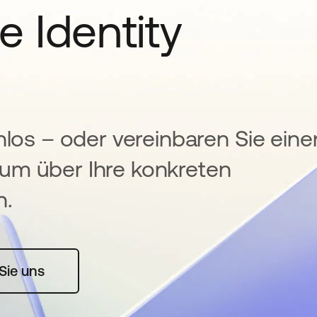
e Identity
nlos – oder vereinbaren Sie eine
um über Ihre konkreten
n.
rte geöffnet
Sie uns