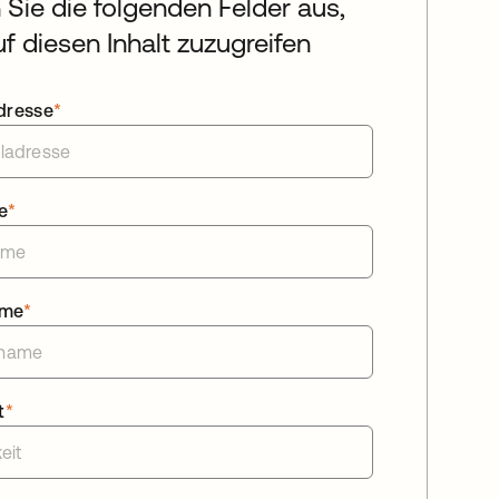
n Sie die folgenden Felder aus,
f diesen Inhalt zuzugreifen
dresse
*
e
*
ame
*
t
*