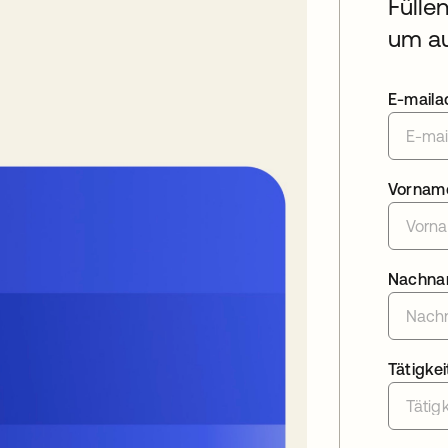
Fülle
um au
E-maila
Vornam
Nachn
Tätigkei