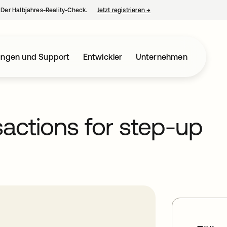
– Der Halbjahres-Reality-Check.
Jetzt registrieren
→
wird in einer neuen Regist
ungen und Support
Entwickler
Unternehmen
sactions for step-up