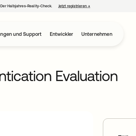
– Der Halbjahres-Reality-Check.
Jetzt registrieren
→
wird in einer neuen Regist
ungen und Support
Entwickler
Unternehmen
ntication Evaluation