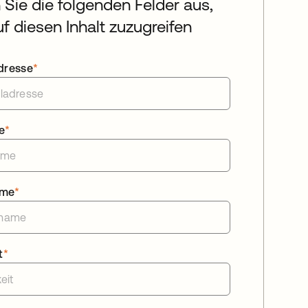
n Sie die folgenden Felder aus,
f diesen Inhalt zuzugreifen
dresse
*
e
*
ame
*
t
*