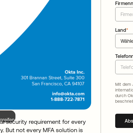
Firmen
Land
*
Telefo
Mit dem 
internat
durch Ok
beschrie
greifen.
Ab
cal security requirement for every
y. But not every MFA solution is