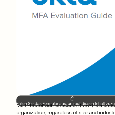
Füllen Sie das Formular aus, um auf diesen Inhalt zuzu
Multi-factor authentication (MFA) is a criti
organization, regardless of size and industr