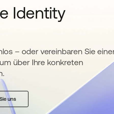
e Identity
nlos – oder vereinbaren Sie eine
um über Ihre konkreten
n.
rte geöffnet
Sie uns