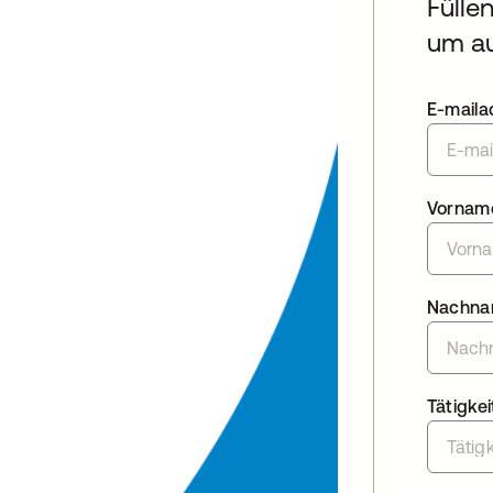
Fülle
um au
E-maila
Vornam
Nachn
Tätigkei