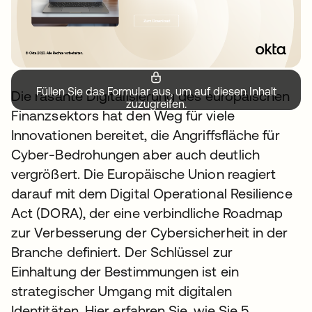
Füllen Sie das Formular aus, um auf diesen Inhalt
Die rasante Digitalisierung des europäischen
zuzugreifen.
Finanzsektors hat den Weg für viele
Innovationen bereitet, die Angriffsfläche für
Cyber-Bedrohungen aber auch deutlich
vergrößert. Die Europäische Union reagiert
darauf mit dem Digital Operational Resilience
Act (DORA), der eine verbindliche Roadmap
zur Verbesserung der Cybersicherheit in der
Branche definiert. Der Schlüssel zur
Einhaltung der Bestimmungen ist ein
strategischer Umgang mit digitalen
Identitäten. Hier erfahren Sie, wie Sie 5