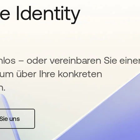
e Identity
nlos – oder vereinbaren Sie eine
um über Ihre konkreten
n.
rte geöffnet
Sie uns