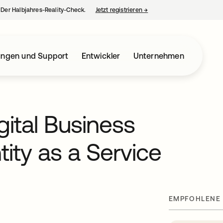
– Der Halbjahres-Reality-Check.
Jetzt registrieren
→
wird in einer neuen Regist
ungen und Support
Entwickler
Unternehmen
gital Business
ntity as a Service
EMPFOHLENE