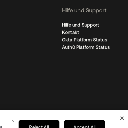
Hilfe und Support
Hilfe und Support
Kontakt
Okta Platform Status
Auth0 Platform Status
nstellungen
Germany
Ihre Datenschutzoptionen
gs
Reject All
Accept All