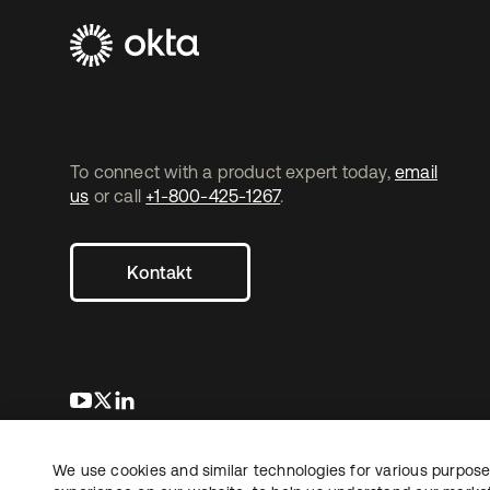
To connect with a product expert today,
email
us
or call
+1-800-425-1267
.
Kontakt
wird in einer neuen Registerkarte geöffnet
wird in einer neuen Registerkarte geöffnet
wird in einer neuen Registerkarte geöffnet
We use cookies and similar technologies for various purposes
Copyright © 2026 Okta. Alle Rechte vorbehalten.
Recht
Date