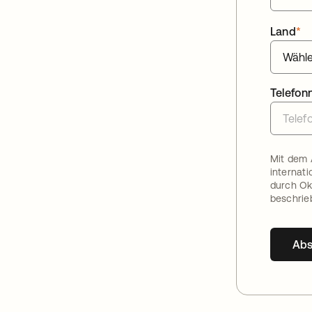
Land
*
Telefo
Mit dem 
internat
durch Ok
beschrie
Ab