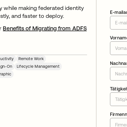
y while making federated identity
E-maila
stly, and faster to deploy.
er
Benefits of Migrating from ADFS
Vornam
uctivity
Remote Work
Nachn
Sign-On
Lifecycle Management
raphic
Tätigkei
Firmen