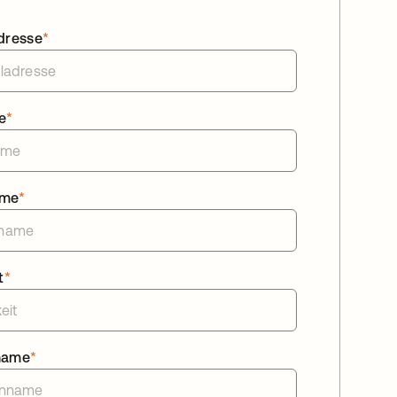
dresse
*
e
*
ame
*
t
*
name
*