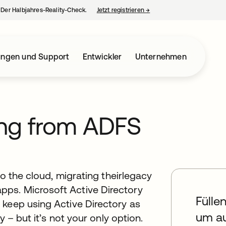
– Der Halbjahres-Reality-Check.
Jetzt registrieren
→
wird in einer neuen Regist
ungen und Support
Entwickler
Unternehmen
ting from ADFS
to the cloud, migrating theirlegacy
ps. Microsoft Active Directory
Fülle
 keep using Active Directory as
um au
y – but it’s not your only option.