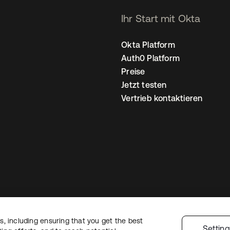
Ihr Start mit Okta
Okta Platform
Auth0 Platform
Preise
Jetzt testen
Vertrieb kontaktieren
, including ensuring that you get the best
nschutzrichtlinie
Nutzungsbedingungen
Sicherheit
Sitemap
Cookie-Ei
Settin