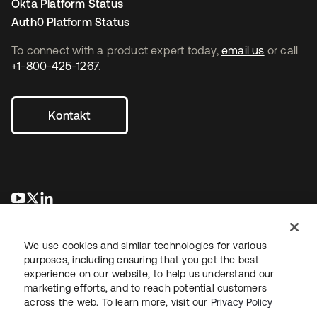
Okta Platform Status
Auth0 Platform Status
To connect with a product expert today,
email us
or call
+1-800-425-1267
.
Kontakt
wird in einer neuen Registerkarte geöffnet
wird in einer neuen Registerkarte geöffnet
wird in einer neuen Registerkarte geöffnet
We use cookies and similar technologies for various
purposes, including ensuring that you get the best
experience on our website, to help us understand our
marketing efforts, and to reach potential customers
across the web. To learn more, visit our
Privacy Policy
Recht
Datenschutzrichtlinie
Nutzungsbedingungen
Sicherheit