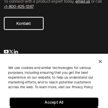
To connect with a product expert today,
email us
or call
+1-800-425-1267
.
Kontakt
wird in einer neuen Registerkarte geöffnet
wird in einer neuen Registerkarte geöffnet
wird in einer neuen Registerkarte geöffnet
We use cookies and similar technologies for various
purposes, including ensuring that you get the best
experience on our website, to help us understand our
marketing efforts, and to reach potential customers
across the web. To learn more, visit our
Privacy Policy
Recht
Datenschutzrichtlinie
Nutzungsbedingungen
Sicherheit
Sitemap
Cookie-Einstellungen
Ihre Datenschutzoptionen
Accept All