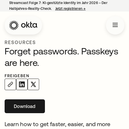
Streamcast Folge 7: KI-gestützte Identity im Jahr 2026 – Der
Halbjahres-Reality-Check.
Jetzt registrieren
→
wird in einer neuen Regist
RESOURCES
Forget passwords. Passkeys
are here.
FREIGEBEN
Download
wird in einer neuen Registerkarte geöffnet
Learn how to get faster, easier, and more