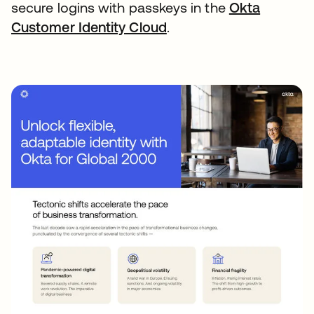
secure logins with passkeys in the
Okta
Customer Identity Cloud
wird in einer neuen Reg
.