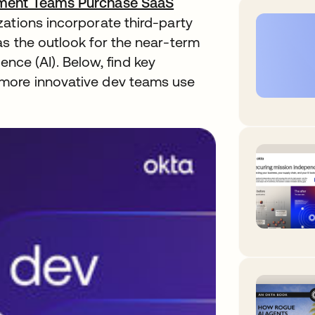
ment Teams Purchase SaaS
zations incorporate third-party
as the outlook for the near-term
igence (AI). Below, find key
more innovative dev teams use