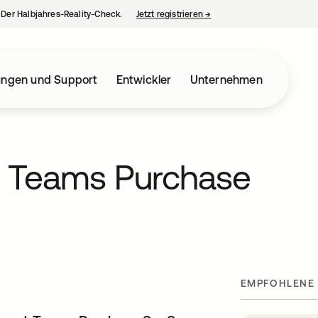
– Der Halbjahres-Reality-Check.
Jetzt registrieren
→
wird in einer neuen Regist
ungen und Support
Entwickler
Unternehmen
 Teams Purchase
t
EMPFOHLENE