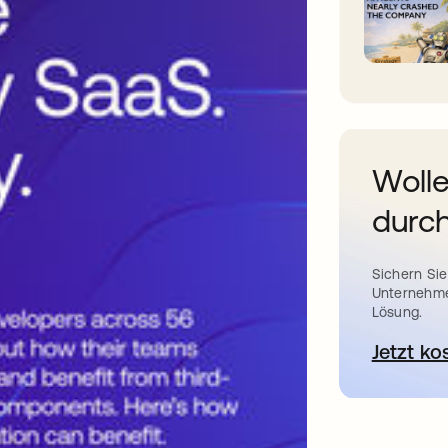
Wolle
durch
Sichern Sie
Unternehme
Lösung.
Jetzt ko