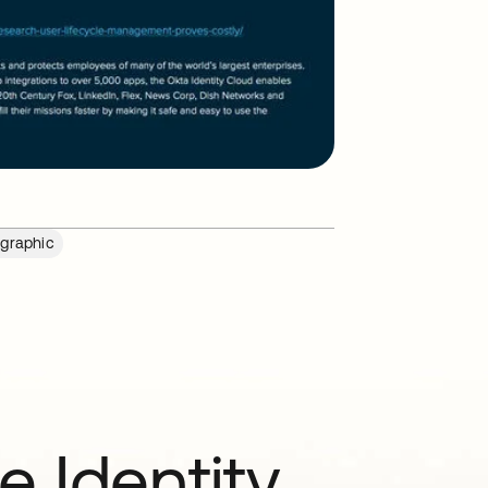
ographic
e Identity