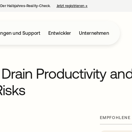
– Der Halbjahres-Reality-Check.
Jetzt registrieren
→
wird in einer neuen Regist
ungen und Support
Entwickler
Unternehmen
Drain Productivity an
Risks
EMPFOHLENE