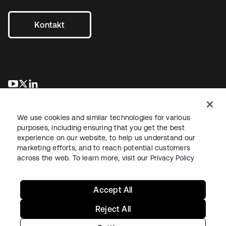
Kontakt
wird in einer neuen Registerkarte geöffnet
wird in einer neuen Registerkarte geöffnet
wird in einer neuen Registerkarte geöffnet
We use cookies and similar technologies for various
purposes, including ensuring that you get the best
experience on our website, to help us understand our
marketing efforts, and to reach potential customers
across the web. To learn more, visit our
Privacy Policy
Recht
Datenschutzrichtlinie
Nutzungsbedingungen
Sicherheit
Sitemap
Cookie-Einstellungen
Ihre Datenschutzoptionen
Accept All
Reject All