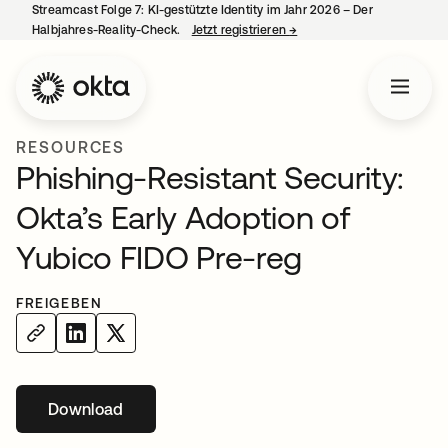
Streamcast Folge 7: KI-gestützte Identity im Jahr 2026 – Der
Halbjahres-Reality-Check.
Jetzt registrieren
→
wird in einer neuen Regist
RESOURCES
Phishing-Resistant Security:
Okta’s Early Adoption of
Yubico FIDO Pre-reg
FREIGEBEN
Download
wird in einer neuen Registerkarte geöffnet