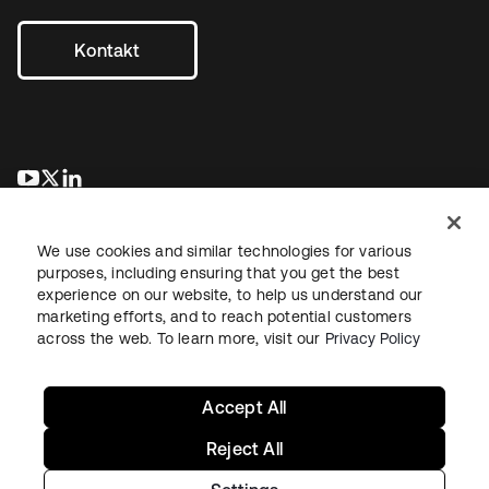
Kontakt
wird in einer neuen Registerkarte geöffnet
wird in einer neuen Registerkarte geöffnet
wird in einer neuen Registerkarte geöffnet
We use cookies and similar technologies for various
purposes, including ensuring that you get the best
experience on our website, to help us understand our
marketing efforts, and to reach potential customers
across the web. To learn more, visit our
Privacy Policy
Recht
Datenschutzrichtlinie
Nutzungsbedingungen
Sicherheit
Sitemap
Cookie-Einstellungen
Ihre Datenschutzoptionen
Accept All
Reject All