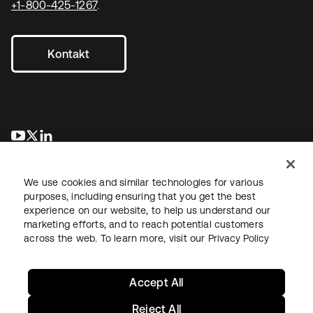
+1-800-425-1267
.
Kontakt
wird in einer neuen Registerkarte geöffnet
wird in einer neuen Registerkarte geöffnet
wird in einer neuen Registerkarte geöffnet
We use cookies and similar technologies for various
purposes, including ensuring that you get the best
experience on our website, to help us understand our
marketing efforts, and to reach potential customers
across the web. To learn more, visit our
Privacy Policy
Recht
Datenschutzrichtlinie
Nutzungsbedingungen
Sicherheit
Sitemap
Cookie-Einstellungen
Ihre Datenschutzoptionen
Accept All
Reject All