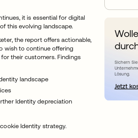
inues, it is essential for digital
f this evolving landscape.
Wolle
ter, the report offers actionable,
durch
o wish to continue offering
 for their customers. Findings
Sichern Sie
Unternehme
Lösung.
dentity landscape
Jetzt ko
ices
urther Identity depreciation
cookie Identity strategy.