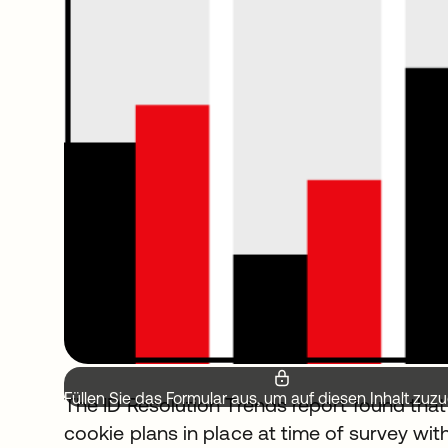
Füllen Sie das Formular aus, um auf diesen Inhalt zuzu
The ID Resolution Trends report found tha
cookie plans in place at time of survey wi