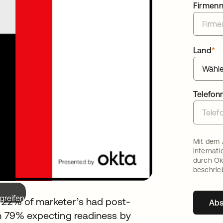
Firmen
Land
*
Telefo
Mit dem 
internat
durch Ok
beschrie
greifen.
t 22% of marketer’s had post-
Ab
th 79% expecting readiness by