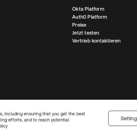
Okta Platform
Auth0 Platform
Preise
Jetzt testen
Vertrieb kontaktieren
, including ensuring that you get the best
nschutzrichtlinie
Nutzungsbedingungen
Sicherheit
Sitemap
Cookie-Ei
Settin
ng efforts, and to reach potential
licy