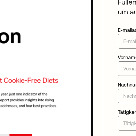
Fülle
um au
E-maila
Vornam
Nachn
Tätigkei