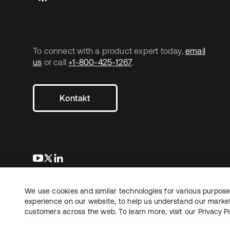
To connect with a product expert today,
email
us
or call
+1-800-425-1267
.
Kontakt
wird in einer neuen Registerkarte geöffnet
wird in einer neuen Registerkarte geöffnet
wird in einer neuen Registerkarte geöffnet
We use cookies and similar technologies for various purposes
Copyright © 2026 Okta. Alle Rechte vorbehalten.
Recht
Date
experience on our website, to help us understand our marketi
customers across the web. To learn more, visit our
Privacy Po