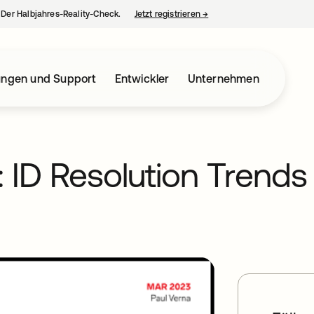
– Der Halbjahres-Reality-Check.
Jetzt registrieren
→
wird in einer neuen Regist
ungen und Support
Entwickler
Unternehmen
e: ID Resolution Trends