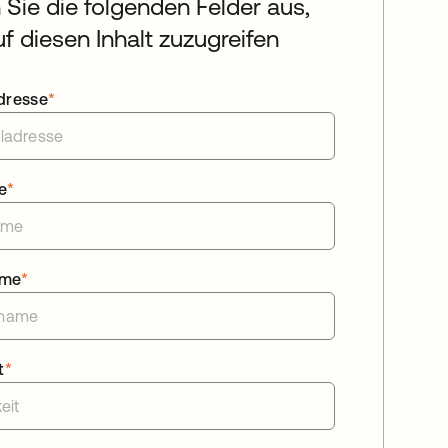
n Sie die folgenden Felder aus,
f diesen Inhalt zuzugreifen
dresse
*
e
*
ame
*
t
*