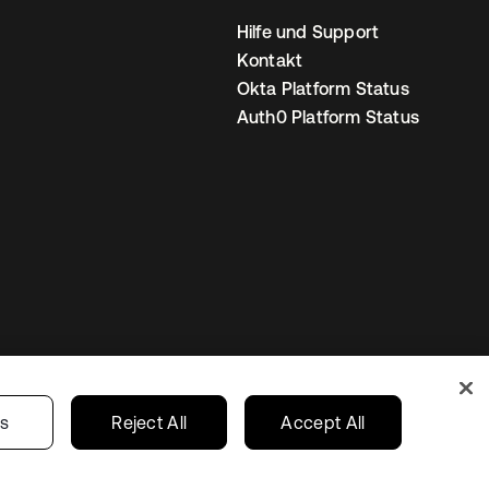
Hilfe und Support
Kontakt
Okta Platform Status
Auth0 Platform Status
nstellungen
Germany
Ihre Datenschutzoptionen
gs
Reject All
Accept All