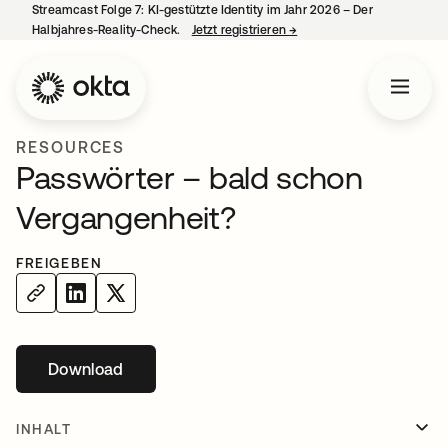
Streamcast Folge 7: KI-gestützte Identity im Jahr 2026 – Der
Halbjahres-Reality-Check.
Jetzt registrieren
→
wird in einer neuen Regist
RESOURCES
Passwörter – bald schon
Vergangenheit?
FREIGEBEN
Download
wird in einer neuen Registerkarte geöffnet
INHALT