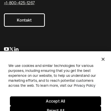
+1-800-425-1267
.
Kontakt
wird in einer neuen Registerkarte geöffnet
wird in einer neuen Registerkarte geöffnet
wird in einer neuen Registerkarte geöffnet
We use cookies and similar technologies for various
purposes, including ensuring that you get the best
experience on our website, to help us understand our
marketing efforts, and to reach potential customers
across the web. To learn more, visit our
Privacy Policy
Recht
Datenschutzrichtlinie
Nutzungsbedingungen
Sicherheit
Sitemap
Cookie-Einstellungen
Ihre Datenschutzoptionen
Accept All
Reject All