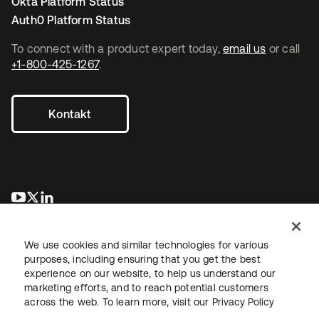
Okta Platform Status
Auth0 Platform Status
To connect with a product expert today,
email us
or call
+1-800-425-1267
.
Kontakt
wird in einer neuen Registerkarte geöffnet
wird in einer neuen Registerkarte geöffnet
wird in einer neuen Registerkarte geöffnet
We use cookies and similar technologies for various
purposes, including ensuring that you get the best
experience on our website, to help us understand our
marketing efforts, and to reach potential customers
across the web. To learn more, visit our
Privacy Policy
Recht
Datenschutzrichtlinie
Nutzungsbedingungen
Sicherheit