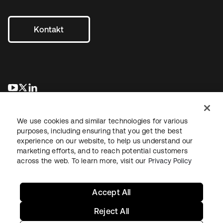
Kontakt
wird in einer neuen Registerkarte geöffnet
wird in einer neuen Registerkarte geöffnet
wird in einer neuen Registerkarte geöffnet
We use cookies and similar technologies for various
purposes, including ensuring that you get the best
experience on our website, to help us understand our
marketing efforts, and to reach potential customers
across the web. To learn more, visit our
Privacy Policy
Recht
Datenschutzrichtlinie
Nutzungsbedingungen
Sicherheit
Sitemap
Cookie-Einstellungen
Ihre Datenschutzoptionen
Accept All
Reject All