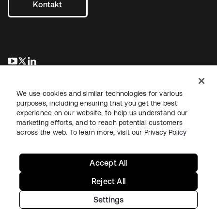
Kontakt
wird in einer neuen Registerkarte geöffnet
wird in einer neuen Registerkarte geöffnet
wird in einer neuen Registerkarte geöffnet
We use cookies and similar technologies for various
purposes, including ensuring that you get the best
experience on our website, to help us understand our
marketing efforts, and to reach potential customers
across the web. To learn more, visit our
Privacy Policy
Recht
Datenschutzrichtlinie
Nutzungsbedingungen
Sicherheit
Sitemap
Cookie-Einstellungen
Ihre Datenschutzoptionen
Accept All
Reject All
Settings
Copyright © 2026 Okta. Alle Rechte vorbehalten.