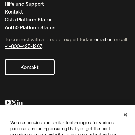
Hilfe und Support
Kontakt
Okta Platform Status
Auth0 Platform Status
To connect with a product expert today,
email us
or call
+1-800-425-1267
.
Kontakt
wird in einer neuen Registerkarte geöffnet
wird in einer neuen Registerkarte geöffnet
wird in einer neuen Registerkarte geöffnet
We use cookies and similar technologies for various
purposes, including ensuring that you get the best
experience on our website, to help us understand our