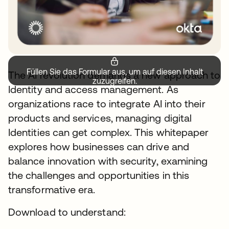
Füllen Sie das Formular aus, um auf diesen Inhalt
The AI revolution demands a new approach to
zuzugreifen.
Identity and access management. As
organizations race to integrate AI into their
products and services, managing digital
Identities can get complex. This whitepaper
explores how businesses can drive and
balance innovation with security, examining
the challenges and opportunities in this
transformative era.
Download to understand: