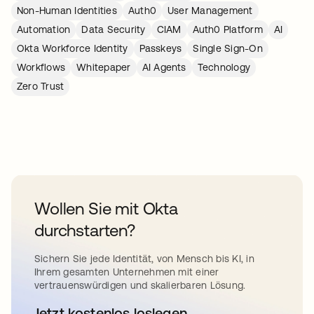
Non-Human Identities
Auth0
User Management
Automation
Data Security
CIAM
Auth0 Platform
AI
Okta Workforce Identity
Passkeys
Single Sign-On
Workflows
Whitepaper
AI Agents
Technology
Zero Trust
Wollen Sie mit Okta
durchstarten?
Sichern Sie jede Identität, von Mensch bis KI, in
Ihrem gesamten Unternehmen mit einer
vertrauenswürdigen und skalierbaren Lösung.
Jetzt kostenlos loslegen
wird in einer neuen Registerkar