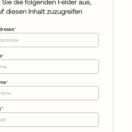
n Sie die folgenden Felder aus,
f diesen Inhalt zuzugreifen
dresse
*
e
*
ame
*
t
*