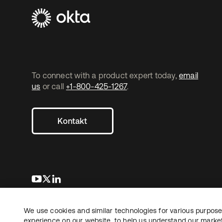
To connect with a product expert today,
email
us
or call
+1-800-425-1267
.
Kontakt
wird in einer neuen Registerkarte geöffnet
wird in einer neuen Registerkarte geöffnet
wird in einer neuen Registerkarte geöffnet
We use cookies and similar technologies for various purposes
Copyright © 2026 Okta. Alle Rechte vorbehalten.
Recht
Date
experience on our website, to help us understand our marketi