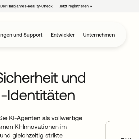
– Der Halbjahres-Reality-Check.
Jetzt registrieren
→
wird in einer neuen Regist
ungen und Support
Entwickler
Unternehmen
Sicherheit und
-Identitäten
Sie KI-Agenten als vollwertige
hmen KI-Innovationen im
nd gleichzeitig strikte