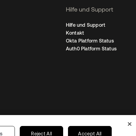
Hilfe und Support
Hilfe und Support
Kontakt
Okta Platform Status
Auth0 Platform Status
nstellungen
Germany
Ihre Datenschutzoptionen
gs
Reject All
Accept All