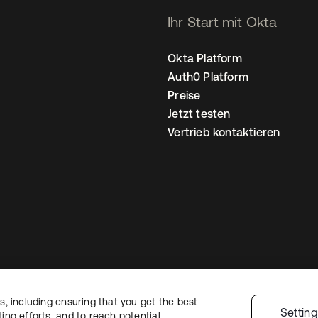
Ihr Start mit Okta
Okta Platform
Auth0 Platform
Preise
Jetzt testen
Vertrieb kontaktieren
, including ensuring that you get the best
nschutzrichtlinie
Nutzungsbedingungen
Sicherheit
Sitemap
Cookie-Ei
Settin
ng efforts, and to reach potential