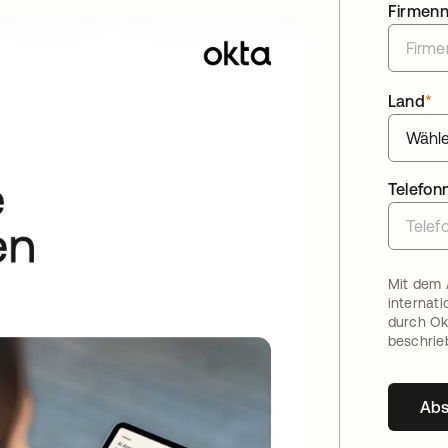
Firmen
Land
*
Telefo
Mit dem 
internat
durch Ok
beschrie
Ab