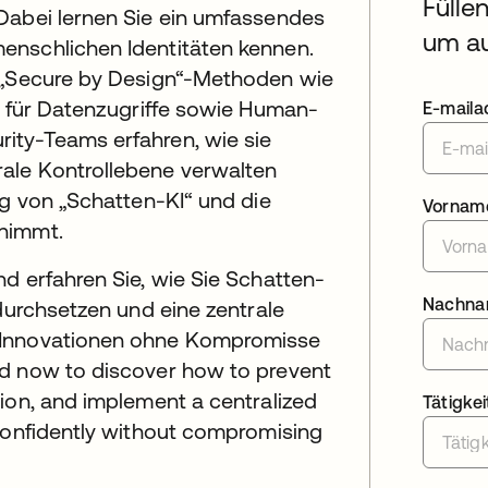
Fülle
Dabei lernen Sie ein umfassendes
um au
enschlichen Identitäten kennen.
n „Secure by Design“-Methoden wie
g für Datenzugriffe sowie Human-
E-maila
ity-Teams erfahren, wie sie
ale Kontrollebene verwalten
ng von „Schatten-KI“ und die
Vornam
rnimmt.
d erfahren Sie, wie Sie Schatten-
Nachn
 durchsetzen und eine zentrale
 Innovationen ohne Kompromisse
ad now to discover how to prevent
ion, and implement a centralized
Tätigkei
 confidently without compromising