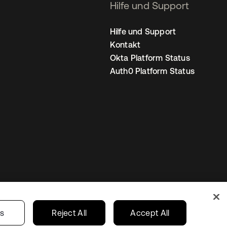
Hilfe und Support
Hilfe und Support
Kontakt
Okta Platform Status
Auth0 Platform Status
nstellungen
Germany
Ihre Datenschutzoptionen
gs
Reject All
Accept All