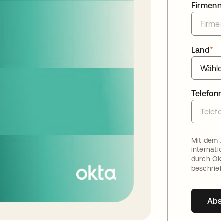
Firmen
Land
*
Telefo
Mit dem 
internat
durch Ok
beschrie
Ab