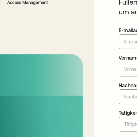
Fülle
um au
E-maila
Vornam
Nachn
Tätigkei