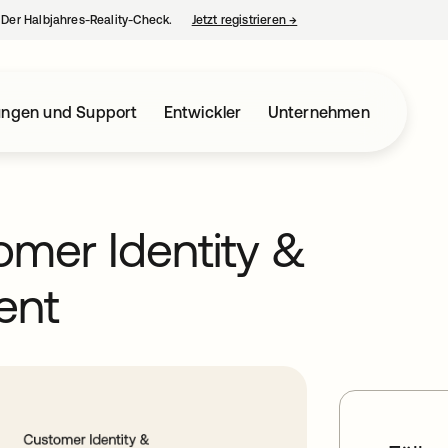
– Der Halbjahres-Reality-Check.
Jetzt registrieren
→
wird in einer neuen Regist
ungen und Support
Entwickler
Unternehmen
tomer Identity &
ent