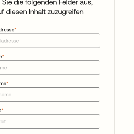
n Sie die folgenden Felder aus,
f diesen Inhalt zuzugreifen
dresse
*
e
*
ame
*
t
*