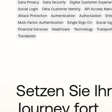
Data Privacy
Data Security
Digital Customer Experie
Social Login
Okta Customer Identity
API Access Ma
Attack Protection
Authentication
Authorization
Ent
Multi-Factor Authentication
Single Sign-On
Social lo
Financial Services
Healthcare
Technology
Transpor
Translated
Setzen Sie Ihr
Journey fort