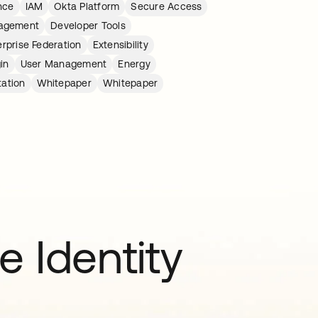
nce
IAM
Okta Platform
Secure Access
nagement
Developer Tools
erprise Federation
Extensibility
gin
User Management
Energy
tation
Whitepaper
Whitepaper
e Identity