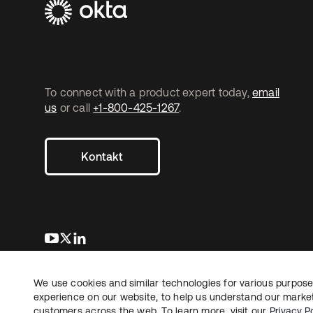
To connect with a product expert today,
email
us
or call
+1-800-425-1267
.
Kontakt
wird in einer neuen Registerkarte geöffnet
wird in einer neuen Registerkarte geöffnet
wird in einer neuen Registerkarte geöffnet
We use cookies and similar technologies for various purposes
Copyright © 2026 Okta. Alle Rechte vorbehalten.
Recht
Date
experience on our website, to help us understand our marketi
customers across the web. To learn more, visit our
Privacy Po