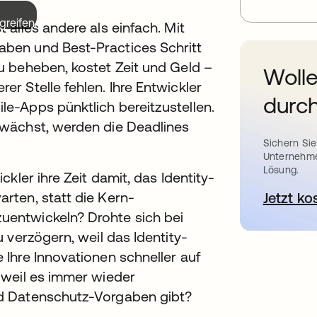
greifen.
alles andere als einfach. Mit
ben und Best-Practices Schritt
u beheben, kostet Zeit und Geld –
Wolle
r Stelle fehlen. Ihre Entwickler
durch
e-Apps pünktlich bereitzustellen.
wächst, werden die Deadlines
Sichern Sie
Unternehme
Lösung.
kler ihre Zeit damit, das Identity-
rten, statt die Kern-
Jetzt ko
entwickeln? Drohte sich bei
 verzögern, weil das Identity-
Ihre Innovationen schneller auf
 weil es immer wieder
d Datenschutz-Vorgaben gibt?