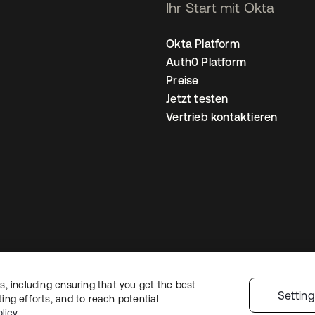
Ihr Start mit Okta
Okta Platform
Auth0 Platform
Preise
Jetzt testen
Vertrieb kontaktieren
, including ensuring that you get the best
nschutzrichtlinie
Nutzungsbedingungen
Sicherheit
Sitemap
Cookie-Ei
Settin
ng efforts, and to reach potential
licy