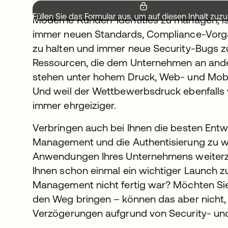
Füllen Sie das Formular aus, um auf diesen Inhalt zuzu
Moderne Kunden-Identities zu managen, ist 
immer neuen Standards, Compliance-Vorga
zu halten und immer neue Security-Bugs z
Ressourcen, die dem Unternehmen an andere
stehen unter hohem Druck, Web- und Mobil
Und weil der Wettbewerbsdruck ebenfalls 
immer ehrgeiziger.
Verbringen auch bei Ihnen die besten Entwic
Management und die Authentisierung zu wa
Anwendungen Ihres Unternehmens weiterzu
Ihnen schon einmal ein wichtiger Launch zu
Management nicht fertig war? Möchten Sie 
den Weg bringen – können das aber nicht,
Verzögerungen aufgrund von Security- un