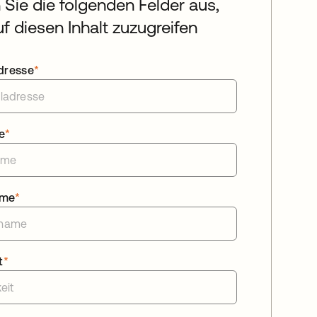
n Sie die folgenden Felder aus,
f diesen Inhalt zuzugreifen
dresse
*
e
*
ame
*
t
*