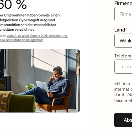
Firmen
Land
*
Telefo
Mit dem 
internat
durch Ok
beschrie
Ab