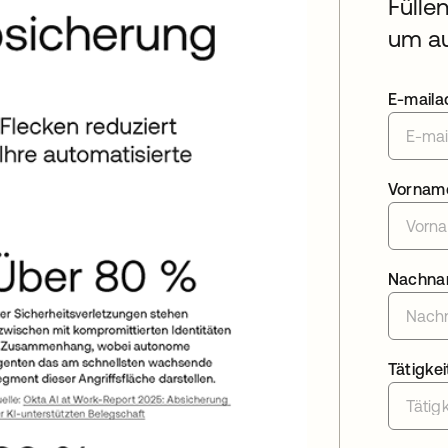
Fülle
um au
E-maila
Vornam
Nachn
Tätigkei