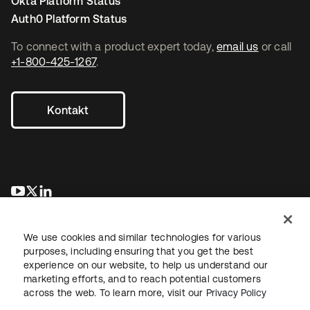
Okta Platform Status
Auth0 Platform Status
To connect with a product expert today,
email us
or call
+1-800-425-1267
.
Kontakt
wird in einer neuen Registerkarte geöffnet
wird in einer neuen Registerkarte geöffnet
wird in einer neuen Registerkarte geöffnet
We use cookies and similar technologies for various
purposes, including ensuring that you get the best
experience on our website, to help us understand our
marketing efforts, and to reach potential customers
across the web. To learn more, visit our
Privacy Policy
Recht
Datenschutzrichtlinie
Nutzungsbedingungen
Sicherheit
Sitemap
Cookie-Einstellungen
Ihre Datenschutzoptionen