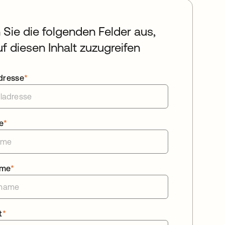
n Sie die folgenden Felder aus,
f diesen Inhalt zuzugreifen
dresse
*
e
*
ame
*
t
*