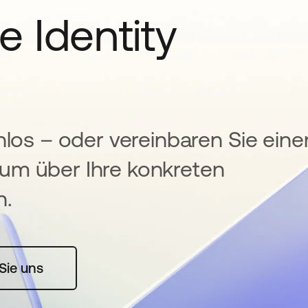
e Identity
nlos – oder vereinbaren Sie eine
um über Ihre konkreten
n.
rte geöffnet
Sie uns