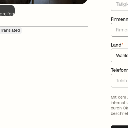
greifen.
Firmen
Translated
Land
*
Telefo
Mit dem 
internat
durch Ok
beschrie