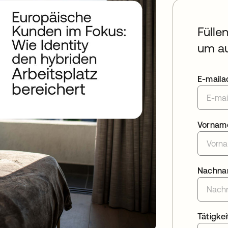
Fülle
um au
E-maila
Vornam
Nachn
Tätigkei