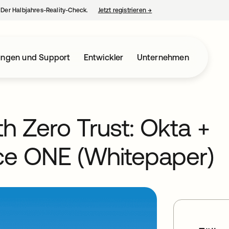
– Der Halbjahres-Reality-Check.
Jetzt registrieren
→
wird in einer neuen Regist
ungen und Support
Entwickler
Unternehmen
th Zero Trust: Okta +
e ONE (Whitepaper)