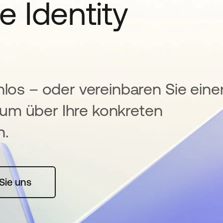
e Identity
nlos – oder vereinbaren Sie eine
um über Ihre konkreten
n.
rte geöffnet
Sie uns