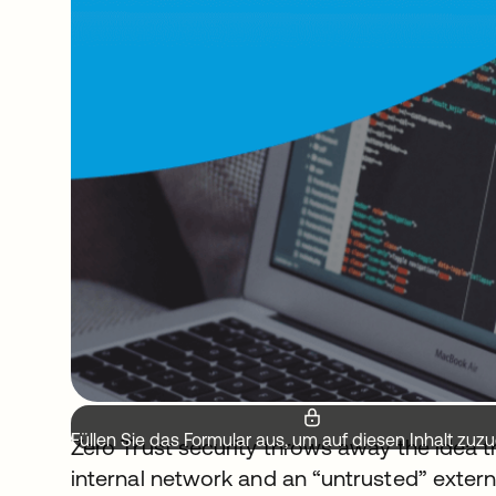
Füllen Sie das Formular aus, um auf diesen Inhalt zuzu
Zero Trust security throws away the idea t
internal network and an “untrusted” externa