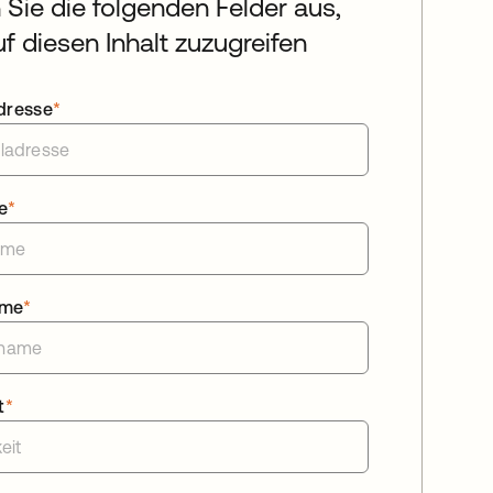
n Sie die folgenden Felder aus,
f diesen Inhalt zuzugreifen
dresse
*
e
*
ame
*
t
*