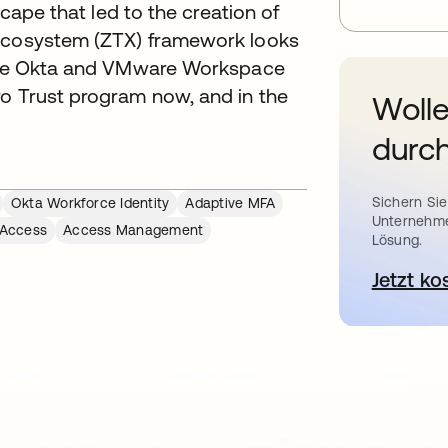
scape that led to the creation of
 Ecosystem (ZTX) framework looks
ilize Okta and VMware Workspace
ro Trust program now, and in the
Wolle
durch
Sichern Sie
Okta Workforce Identity
Adaptive MFA
Unternehme
 Access
Access Management
Lösung.
Jetzt ko