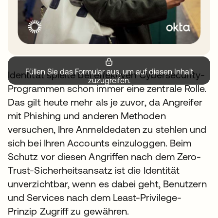
Füllen Sie das Formular aus, um auf diesen Inhalt
Identität spielte bei effektiven Cybersecurity-
zuzugreifen.
Programmen schon immer eine zentrale Rolle.
Das gilt heute mehr als je zuvor, da Angreifer
mit Phishing und anderen Methoden
versuchen, Ihre Anmeldedaten zu stehlen und
sich bei Ihren Accounts einzuloggen. Beim
Schutz vor diesen Angriffen nach dem Zero-
Trust-Sicherheitsansatz ist die Identität
unverzichtbar, wenn es dabei geht, Benutzern
und Services nach dem Least-Privilege-
Prinzip Zugriff zu gewähren.