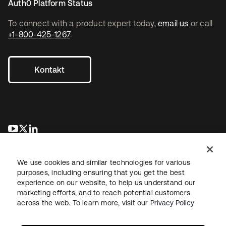
Auth0 Platform Status
To connect with a product expert today,
email us
or call
+1-800-425-1267
.
Kontakt
wird in einer neuen Registerkarte geöffnet
wird in einer neuen Registerkarte geöffnet
wird in einer neuen Registerkarte geöffnet
We use cookies and similar technologies for various
purposes, including ensuring that you get the best
experience on our website, to help us understand our
marketing efforts, and to reach potential customers
across the web. To learn more, visit our
Privacy Policy
Recht
Datenschutzrichtlinie
Nutzungsbedingungen
Sicherheit
Sitemap
Cookie-Einstellungen
Ihre Datenschutzoptionen