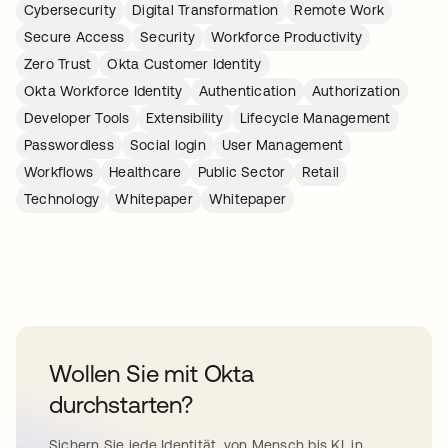
Cybersecurity
Digital Transformation
Remote Work
Secure Access
Security
Workforce Productivity
Zero Trust
Okta Customer Identity
Okta Workforce Identity
Authentication
Authorization
Developer Tools
Extensibility
Lifecycle Management
Passwordless
Social login
User Management
Workflows
Healthcare
Public Sector
Retail
Technology
Whitepaper
Whitepaper
Wollen Sie mit Okta
durchstarten?
Sichern Sie jede Identität, von Mensch bis KI, in