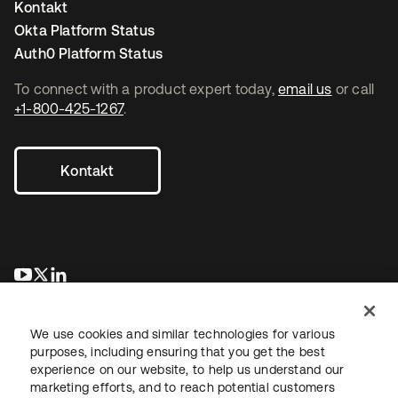
Kontakt
Okta Platform Status
Auth0 Platform Status
To connect with a product expert today,
email us
or call
+1-800-425-1267
.
Kontakt
wird in einer neuen Registerkarte geöffnet
wird in einer neuen Registerkarte geöffnet
wird in einer neuen Registerkarte geöffnet
We use cookies and similar technologies for various
purposes, including ensuring that you get the best
experience on our website, to help us understand our
marketing efforts, and to reach potential customers