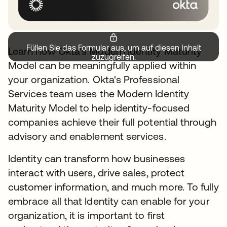
Füllen Sie das Formular aus, um auf diesen Inhalt
Learn how Okta’s Modern Identity Maturity
zuzugreifen.
Model can be meaningfully applied within
your organization. Okta's Professional
Services team uses the Modern Identity
Maturity Model to help identity-focused
companies achieve their full potential through
advisory and enablement services.
Identity can transform how businesses
interact with users, drive sales, protect
customer information, and much more. To fully
embrace all that Identity can enable for your
organization, it is important to first