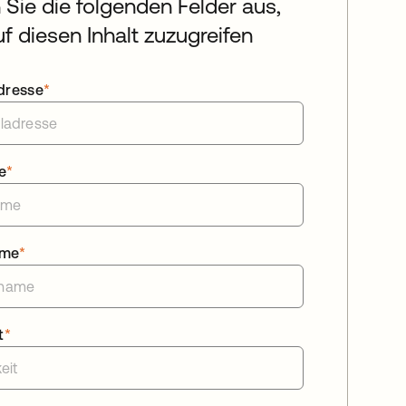
n Sie die folgenden Felder aus,
f diesen Inhalt zuzugreifen
dresse
*
e
*
ame
*
t
*