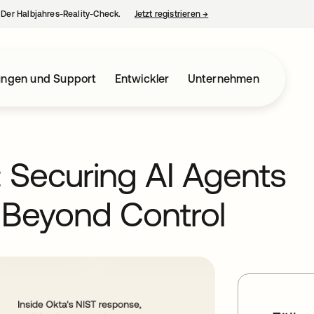
– Der Halbjahres-Reality-Check.
Jetzt registrieren
→
wird in einer neuen Regist
ungen und Support
Entwickler
Unternehmen
 Securing AI Agents
 Beyond Control