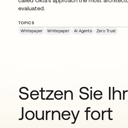
called Okta's approach the most architectu
evaluated.
TOPICS
Whitepaper
Whitepaper
AI Agents
Zero Trust
Setzen Sie Ihr
Journey fort