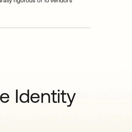
rally rigorous of 15 vendors
e Identity