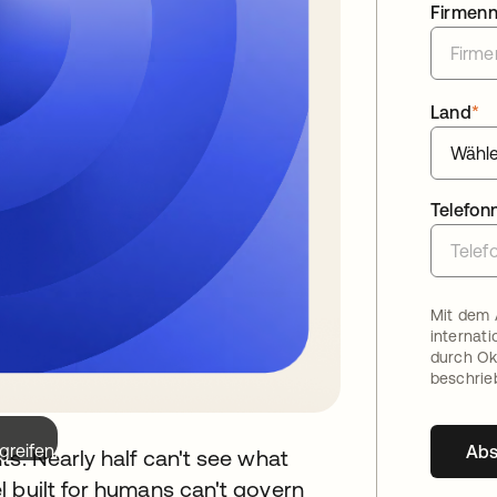
Firmen
Land
*
Telefo
Mit dem 
internat
durch Ok
beschrie
greifen.
Ab
ts. Nearly half can't see what
 built for humans can't govern