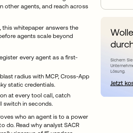
 other agents, and reach across
, this whitepaper answers the
Wolle
before agents scale beyond
durch
ister every agent as a first-
Sichern Sie
Unternehme
Lösung.
 blast radius with MCP, Cross-App
Jetzt ko
ky static credentials.
n at every tool call, catch
ill switch in seconds.
proves who an agent is to a power
d to do. Read why analyst SACR