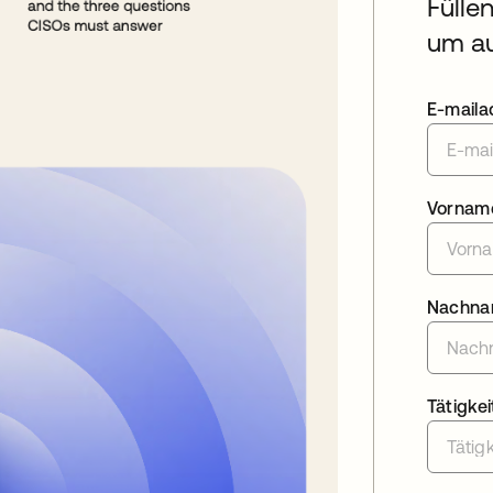
Fülle
um au
E-maila
Vornam
Nachn
Tätigkei