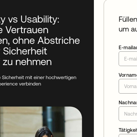
Fülle
um au
E-maila
Vornam
Nachn
Tätigkei