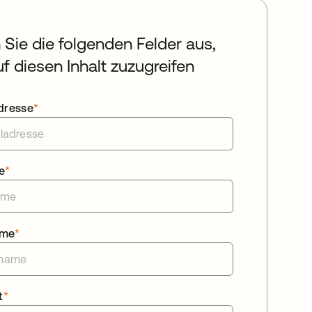
n Sie die folgenden Felder aus,
f diesen Inhalt zuzugreifen
dresse
*
e
*
ame
*
t
*