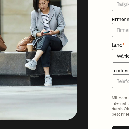
Firmen
Land
*
Telefo
Mit dem 
internat
durch Ok
beschrie