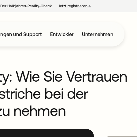
– Der Halbjahres-Reality-Check.
Jetzt registrieren
→
wird in einer neuen Regist
ungen und Support
Entwickler
Unternehmen
ity: Wie Sie Vertrauen
triche bei der
f zu nehmen