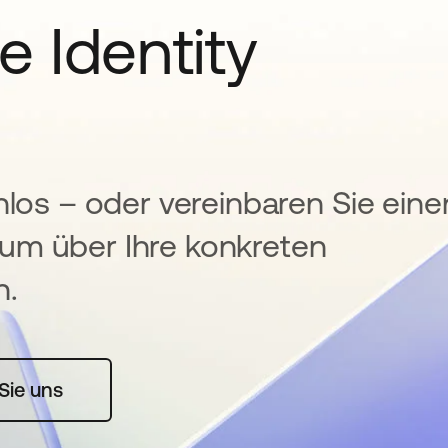
e Identity
nlos – oder vereinbaren Sie eine
um über Ihre konkreten
n.
rte geöffnet
Sie uns