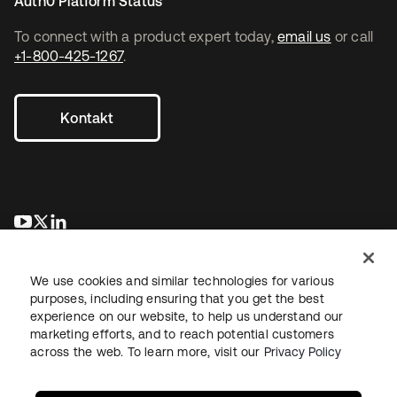
Auth0 Platform Status
To connect with a product expert today,
email us
or call
+1-800-425-1267
.
Kontakt
wird in einer neuen Registerkarte geöffnet
wird in einer neuen Registerkarte geöffnet
wird in einer neuen Registerkarte geöffnet
We use cookies and similar technologies for various
purposes, including ensuring that you get the best
experience on our website, to help us understand our
marketing efforts, and to reach potential customers
across the web. To learn more, visit our
Privacy Policy
Recht
Datenschutzrichtlinie
Nutzungsbedingungen
Sicherheit
Sitemap
Cookie-Einstellungen
Ihre Datenschutzoptionen